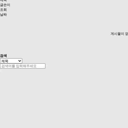
제목
글쓴이
조회
날짜
게시물이 없
검색